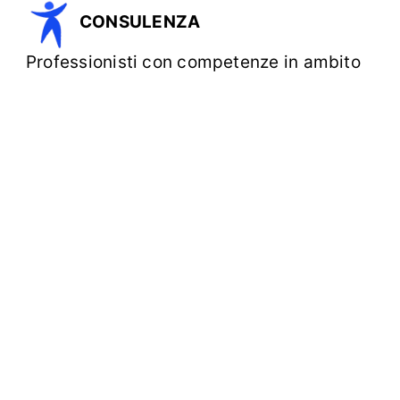
CONSULENZA
Professionisti con competenze in ambito
sociale e organizzativo, esperti nella
normativa del Terzo Settore (Riforma,
RUNTS, governance), capaci di
supportare gli enti nello sviluppo
strategico e nel rafforzamento
organizzativo. Richieste capacità
analitiche, lavoro in rete e forte sensibilità
verso i valori del volontariato.
ANIMAZIONE TERRITORIALE
Figure dinamiche con competenze in